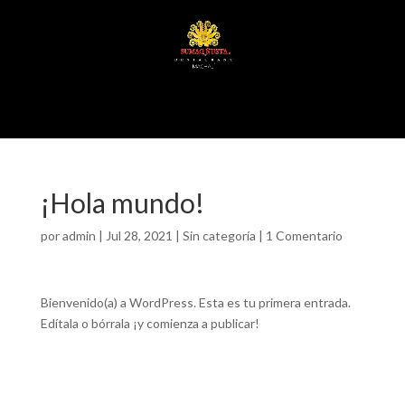
Seleccionar página
¡Hola mundo!
por
admin
|
Jul 28, 2021
|
Sin categoría
|
1 Comentario
Bienvenido(a) a WordPress. Esta es tu primera entrada.
Edítala o bórrala ¡y comienza a publicar!