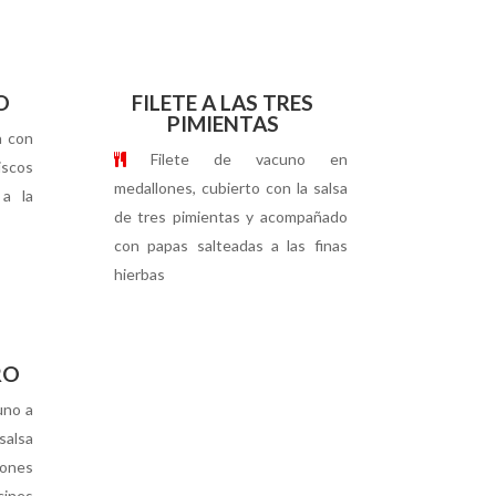
O
FILETE A LAS TRES
PIMIENTAS
a con
Filete de vacuno en
iscos
medallones, cubierto con la salsa
a la
de tres pimientas y acompañado
con papas salteadas a las finas
hierbas
RO
uno a
salsa
ones
ines