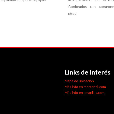
flambeados con camarone
pisco.
Links de Interés
Mapa de ubicación
Más info en mercantil.com
Más info en amarillas.com