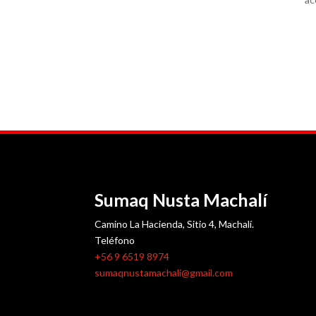
Comida peruana en machali
causas y ceviches en machali
comida peruana
Sumaq Nusta Machalí
Camino La Hacienda, Sitio 4, Machalí.
Teléfono
+56 9 6519 8974
sumaqnustamachali@gmail.com