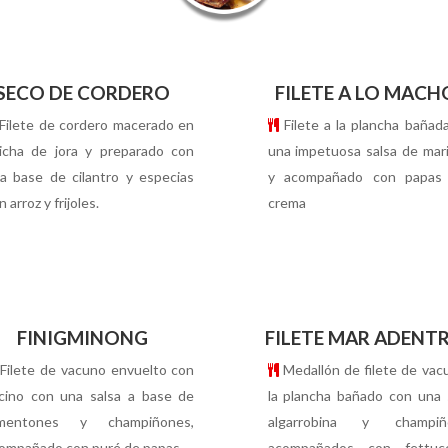
SECO DE CORDERO
FILETE A LO MACH
Filete de cordero macerado en
Filete a la plancha bañad
icha de jora y preparado con
una impetuosa salsa de mar
a base de cilantro y especias
y acompañado con papas 
n arroz y frijoles.
crema
FINIGMINONG
FILETE MAR ADENT
Filete de vacuno envuelto con
Medallón de filete de vac
cino con una salsa a base de
la plancha bañado con una 
imentones y champiñones,
algarrobina y champiñ
ompañado con puré de papas.
acompañados con fettucc